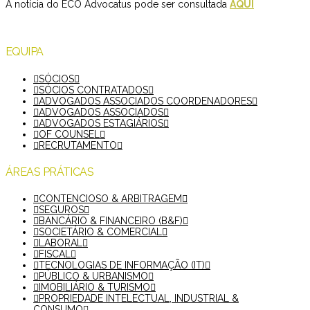
A notícia do ECO Advocatus pode ser consultada
AQUI
EQUIPA
SÓCIOS
SÓCIOS CONTRATADOS
ADVOGADOS ASSOCIADOS COORDENADORES
ADVOGADOS ASSOCIADOS
ADVOGADOS ESTAGIÁRIOS
OF COUNSEL
RECRUTAMENTO
ÁREAS PRÁTICAS
CONTENCIOSO & ARBITRAGEM
SEGUROS
BANCÁRIO & FINANCEIRO (B&F)
SOCIETÁRIO & COMERCIAL
LABORAL
FISCAL
TECNOLOGIAS DE INFORMAÇÃO (IT)
PÚBLICO & URBANISMO
IMOBILIÁRIO & TURISMO
PROPRIEDADE INTELECTUAL, INDUSTRIAL &
CONSUMO