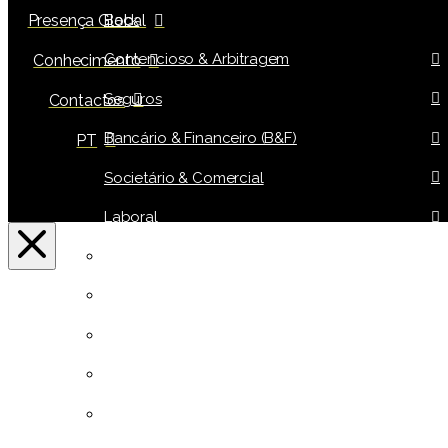
Back
Presença Global
Contencioso & Arbitragem
Conhecimento
Seguros
Contactos
Bancário & Financeiro (B&F)
PT
Societário & Comercial
Laboral
Fiscal
Tecnologias de Informação (IT)
Público & Urbanismo
Imobiliário & Turismo
Propriedade Intelectual, Industrial & Consumo